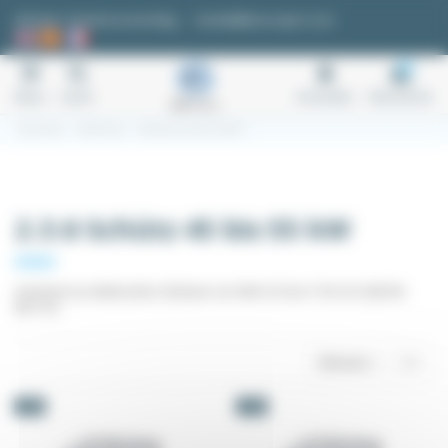
Cookie-Einstellungen
Anfrage / Kostenvoranschlag
kontakt@easi-spare.com
0
Menu
Suche
Anmelden
Warenkorb
Startseite
2.3 Schütze
2.3.6 Schütz 45 bis 55 kW
2.3.6 Schütz 45 bis 55 kW
Sortiment an elektrischen Schützen von 90A AC3 bis 115A AC3 (MC90 -
MC115)
Relevanz
3
-5%
-5%