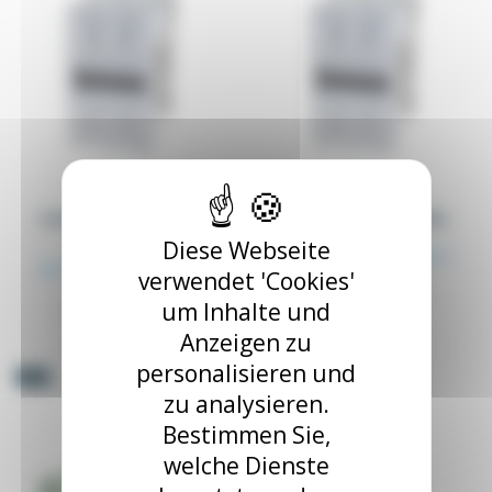
Schütz MC115 55KW 115A
Schütz MC90 45KW 90A
MC115_XX
MC90_XX
Diese Webseite
Ab 173,25 €
zzgl. MwSt.
Ab 202,89 €
zzgl. MwSt.
verwendet 'Cookies'
182,37 €
213,57 €
Schütz MC90 45KW 90A
um Inhalte und
Schütz MC115 55KW 115A
Anzeigen zu
personalisieren und
-5%
zu analysieren.
Bestimmen Sie,
welche Dienste