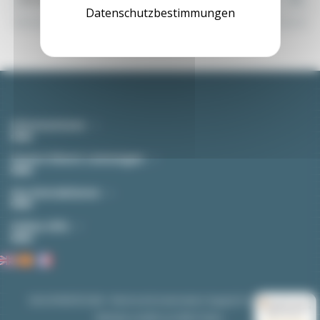
Datenschutzbestimmungen
Sie können Ihr Einverständnis jederzeit widerrufen. Unsere Kontaktinformationen finden Sie
u. a. in der Datenschutzerklärung.
Informationen
(11 noten)
Unsere Dienst-Leistungen
Uns Kontaktieren
Online-Hife
EASI-SPARE © 2026 - Electrical & Automation Supply for Industries
9.5
/10 (4259 Noten)
Website erstellt von
B2B Online
.