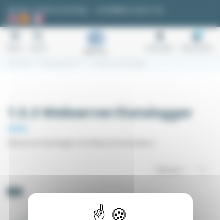
Cookie-Einstellungen
Anfrage / Kostenvoranschlag
kontakt@easi-spare.com
0
Menu
Suche
Anmelden
Warenkorb
Startseite
1.5 Netzwerktechnik
1.5.3 Webserver/Datalogger
1.5.3 Webserver/Datalogger
Webserver-Datenlogger mit Feldbus-Kommunikation.
Relevanz
1
-5%