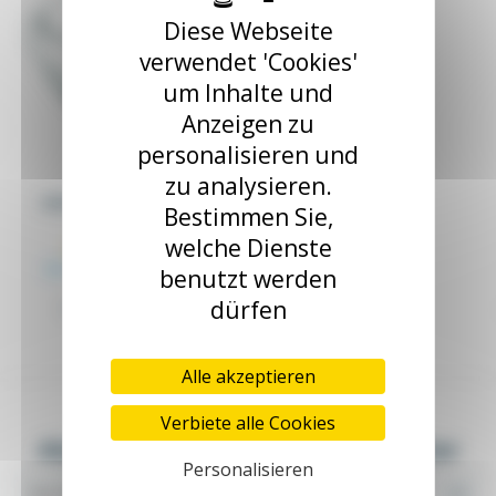
Diese Webseite
verwendet 'Cookies'
um Inhalte und
Anzeigen zu
personalisieren und
zu analysieren.
USB-RS232 Interface für
Bestimmen Sie,
PC
INT-USB-XX
welche Dienste
Ab 16,01 €
zzgl. MwSt.
benutzt werden
16,85 €
dürfen
USB-RS232 Interface für PC
Alle akzeptieren
Verbiete alle Cookies
Abonnieren Sie unsere Newsletter
Personalisieren