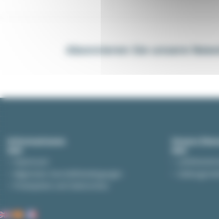
Abonnieren Sie unsere News
Informationen
Unsere Dien
Impressum
Lieferbesti
Allgemeine Geschäftsbedingungen
Zahlungsme
Privatsphäre und Datenschutz