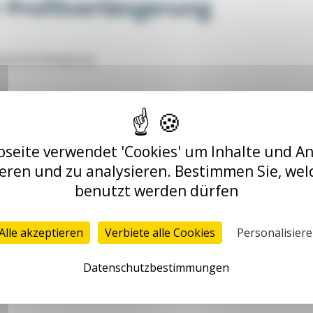
 Profilverlängerung
mprofil-Verlängerung
uminium-Strebenprofilen
filen // Profilverbindungen
seite verwendet 'Cookies' um Inhalte und A
ieren und zu analysieren. Bestimmen Sie, wel
d TI
stehen für die Kompatibilität unserer Profile mit den Normen der beiden marktf
benutzt werden dürfen
Alle akzeptieren
Verbiete alle Cookies
Personalisier
Datenschutzbestimmungen
Aluneed TB