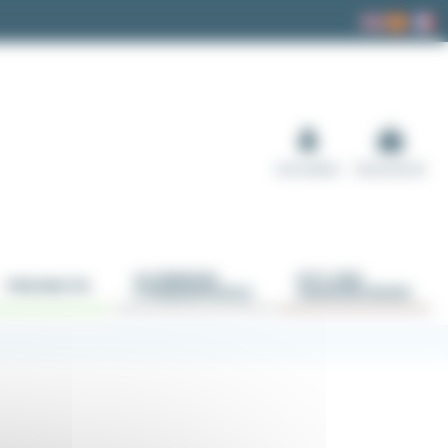
Anmelden
Warenkorb
ALUMINIUM
KITS UND
PNEUMATIK
STREBENPROFILE
ANWENDUNGEN