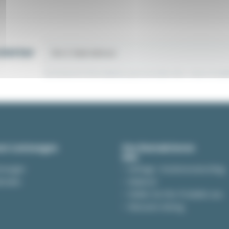
letter
Sie können Ihr Einverständnis jederzeit widerrufen. Unsere Kontak
st-Leistungen
Uns Kontaktieren
mmungen
Anfrage / Kostenvoranschlag
thoden
Widerruf
Stellen Sie Ihre Produkte aus
Retouren-Antrag