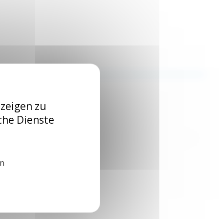
nzeigen zu
che Dienste
ührenden Hersteller.
en
Aluneed TI