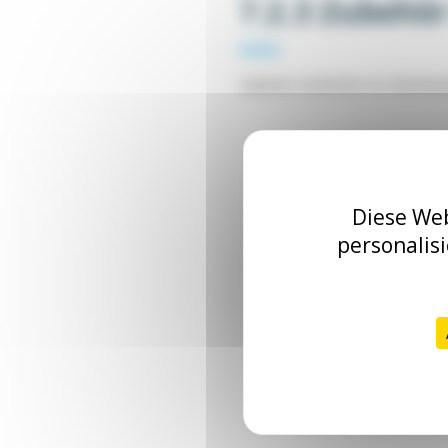
7.2.3 Zubehör
Zubehör-Sortiment zur Aluminiu
Zubehör zur Verlângerung von Al
Beispielprojekte // Auswahl an Pro
Diese Web
personalis
Die Marken
Aluneed TB
und
Alunee