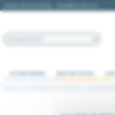
Cookie-Einstellungen
Anfrage / Kostenvoranschlag
kontakt@easi-spare.com
AUTOMATISIERUNG
INDUSTRIE-ELEKTRIK
SCHA
Startseite
7.2 Verbindungsteile für Alu Strebenprofile
7.2.3 Zubehör Profil