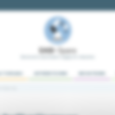
Electrical & Automation Supply for Industries
LTTAFELBAU
ANTRIEBSTECHNIK
MECHATRONIK
verlängerung