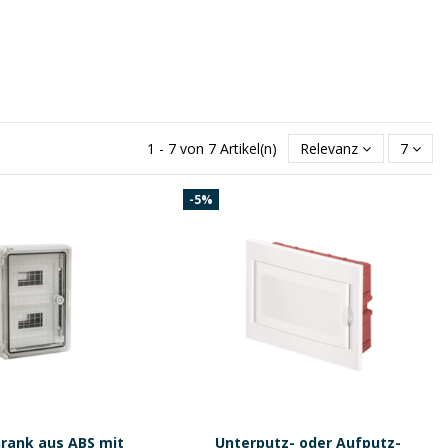
1 - 7 von 7 Artikel(n)
Relevanz
7
-5%
hrank aus ABS mit
Unterputz- oder Aufputz-