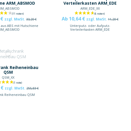
ene ARM_ABSMOD
Verteilerkasten ARM_EDE
RM_ABSMOD
ARM_EDE_XX
 €
Ab 10,64 €
zzgl. MwSt.
zzgl. MwSt.
33,20 €
11,20 €
 aus ABS mit Hutschiene
Unterputz- oder Aufputz-
RM_ABSMOD
Verteilerkasten ARM_EDE
rank Reiheneinbau
QSM
QSM_XX
 €
zzgl. MwSt.
255,83 €
ank Reiheneinbau QSM