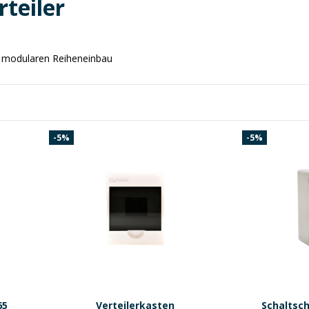
rteiler
r modularen Reiheneinbau
-5%
-5%
65
Verteilerkasten
Schaltsc