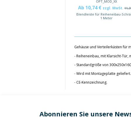
OPT_MOD_XX
Ab 10,74 €
zzgl. MwSt.
11,3
Blendleiste für Reiheneibau-Schr
1 Meter
Gehäuse und Verteilerkästen für
- Reiheneinbau, mit Klarsicht-Tür,
- Standardgröße von 300x250x160
- Wird mit Montageplatte geliefert.
- CE-Kennzeichnung.
Abonnieren Sie unsere News