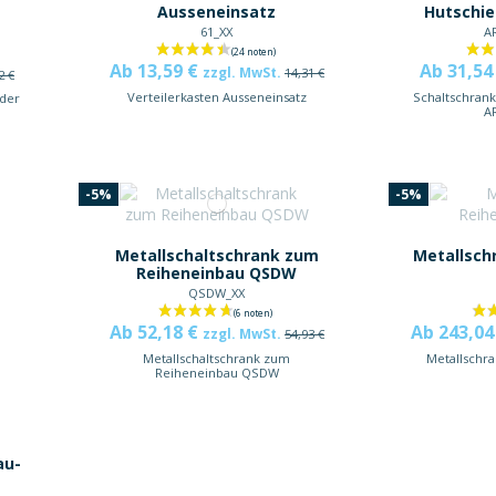
Ausseneinsatz
Hutschi
61_XX
A
Ab 13,59 €
Ab 31,54
zzgl. MwSt.
14,31 €
2 €
Verteilerkasten Ausseneinsatz
Schaltschrank
 der
A
-5%
-5%
Metallschaltschrank zum
Metallsch
Reiheneinbau QSDW
QSDW_XX
Ab 52,18 €
Ab 243,04
zzgl. MwSt.
54,93 €
Metallschaltschrank zum
Metallschr
Reiheneinbau QSDW
au-