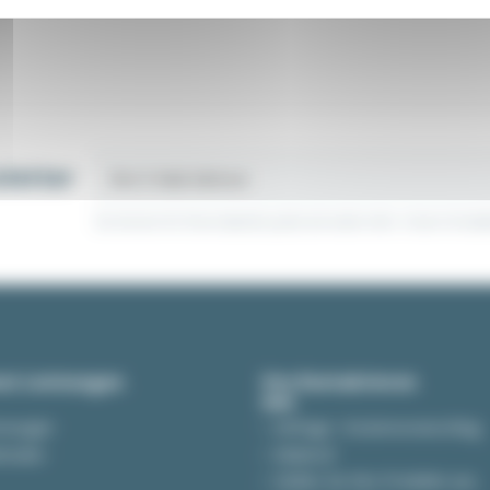
letter
Sie können Ihr Einverständnis jederzeit widerrufen. Unsere Kontak
st-Leistungen
Uns Kontaktieren
mmungen
Anfrage / Kostenvoranschlag
thoden
Widerruf
Stellen Sie Ihre Produkte aus