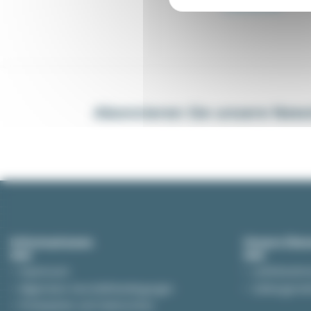
schnurlos
Abonnieren Sie unsere News
Informationen
Unsere Dien
Impressum
Lieferbesti
Allgemeine Geschäftsbedingungen
Zahlungsme
Privatsphäre und Datenschutz