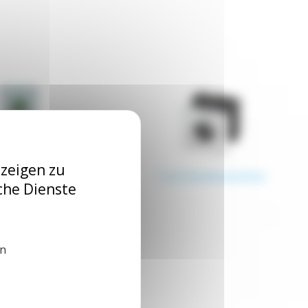
nzeigen zu
Fernbedienung
1.4.4 Drehschalter
che Dienste
en