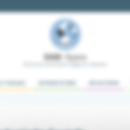
Electrical & Automation Supply for Industries
LTTAFELBAU
ANTRIEBSTECHNIK
MECHATRONIK