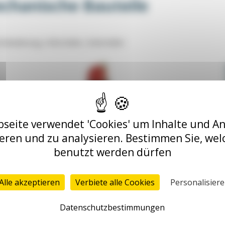
echanische Bauteile
rnbedienung, Fußschalter, Endschalter
seite verwendet 'Cookies' um Inhalte und A
1.4.2 Sicherheitsschalter
1.4.3 
ieren und zu analysieren. Bestimmen Sie, wel
benutzt werden dürfen
Alle akzeptieren
Verbiete alle Cookies
Personalisier
Datenschutzbestimmungen
g