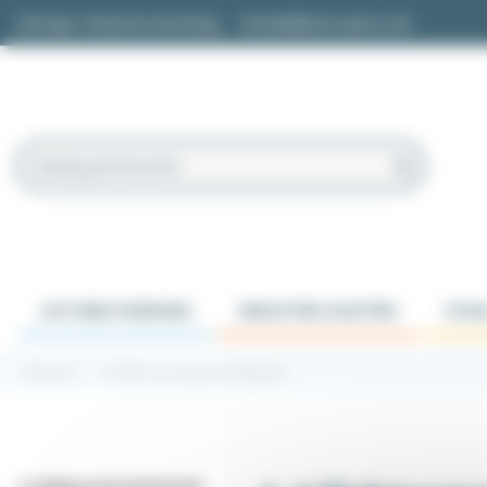
Cookie-Einstellungen
Anfrage / Kostenvoranschlag
kontakt@easi-spare.com
AUTOMATISIERUNG
INDUSTRIE-ELEKTRIK
SCHA
Startseite
1.4 Elektromechanische Bauteile
1.4 Elektromechanische