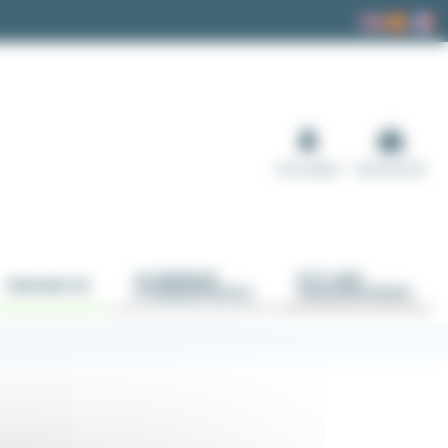
Anmelden
Warenkorb
ALUMINIUM
KITS UND
PNEUMATIK
STREBENPROFILE
ANWENDUNGEN