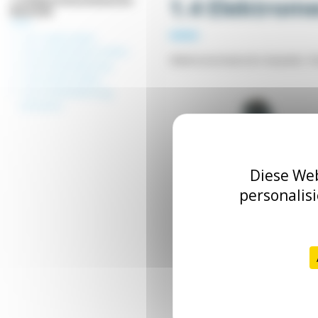
1.4 Elektrom
Bauteile
1.4.1 Endschalter
1.4.2 Sicherheitsschalter
Elektromechanische Bauteile: Fe
1.4.3 Fernbedienung
1.4.4 Drehschalter
1.4.5 Fernbedienung
schnurlos
Diese Web
1.4.1 Endschalter
personalis
1.4.5 Fernbedienun