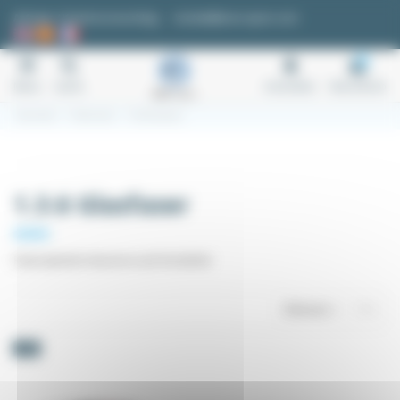
Cookie-Einstellungen
Anfrage / Kostenvoranschlag
kontakt@easi-spare.com
0
Menu
Suche
Anmelden
Warenkorb
Startseite
1.3 Sensoren
1.3.6 Glasfaser
1.3.6 Glasfaser
Faseroptische Sensoren und Verstärker
Relevanz
1
-5%