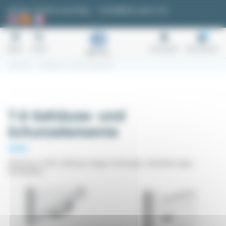
Cookie-Einstellungen
Anfrage / Kostenvoranschlag
kontakt@easi-spare.com
0
Menu
Suche
Anmelden
Warenkorb
Startseite
7.6 Gehäuse- und Schutzelemente
7.6 Gehäuse- und
Schutzelemente
Scharniere, Griffe, Schlösser, Riegel, Dichtungen, Glashalterungen,
Schutzplatte...