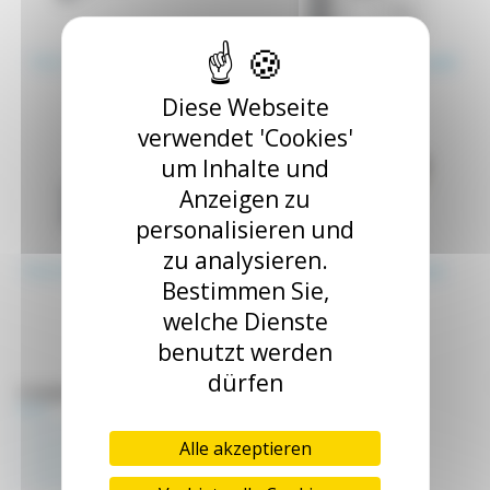
7.6.1 Scharniere. Griffe
7.6.2 Verschlusse und
Schlösser
Diese Webseite
verwendet 'Cookies'
um Inhalte und
Anzeigen zu
personalisieren und
zu analysieren.
7.6.3 Fensterhalter und -
7.6.4 Schutzplatte
Bestimmen Sie,
dichtungen
welche Dienste
benutzt werden
dürfen
7.6 Gehäuse- und Schutzelemente
7.6.1 Scharniere. Griffe
7.6.2 Verschlusse und Schlösser
Alle akzeptieren
7.6.3 Fensterhalter und -dichtungen
7.6.4 Schutzplatte