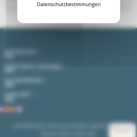
Datenschutzbestimmungen
Sie können Ihr Einverständnis jederzeit widerrufen. Unsere Kontaktinformationen finden Sie
u. a. in der Datenschutzerklärung.
Informationen
Unsere Dienst-Leistungen
Uns Kontaktieren
Online-Hife
EASI-SPARE © 2026 - Electrical & Automation Supply for Industries
9.5
Website erstellt von
B2B Online
.
/10 (4259 Noten)
★★★★★