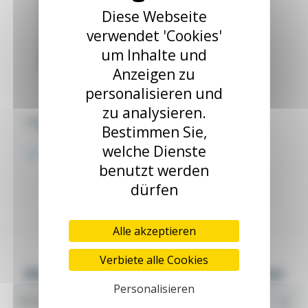
Diese Webseite
verwendet 'Cookies'
um Inhalte und
Anzeigen zu
personalisieren und
zu analysieren.
Lüftungsabdeckung für
Bestimmen Sie,
Edelstahlschrank
PRO_VEN_XX
welche Dienste
Ab 74,86 €
zzgl. MwSt.
benutzt werden
78,80 €
Edelstahl-Abdeckung
dürfen
200x200x50mm
Alle akzeptieren
Verbiete alle Cookies
Abonnieren Sie unsere Newsletter
Personalisieren