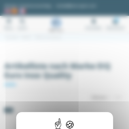
Cookie-Einstellungen
Anfrage / Kostenvoranschlag
kontakt@easi-spare.com
0
Menu
Suche
Anmelden
Warenkorb
Startseite
Marken
EIQ Euro Inox Quality
Artikelliste nach Marke EIQ
Euro Inox Quality
Relevanz
1
-5%