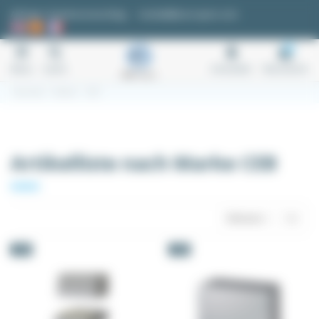
Cookie-Einstellungen
Anfrage / Kostenvoranschlag
kontakt@easi-spare.com
0
Menu
Suche
Anmelden
Warenkorb
Startseite
Marken
CEB
Artikelliste nach Marke CEB
Relevanz
6
-5%
-5%