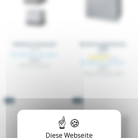
Modulares Steuerpult
Metall-Verteilerkasten,
IP66
PUP_XX
BAD_XX
Ab 365,18 €
zzgl. MwSt.
384,40 €
Ab 40,24 €
zzgl. MwSt.
Modulares Steuerpult
42,36 €
Metall-Verteilerkasten, IP66
-5%
-5%
Diese Webseite