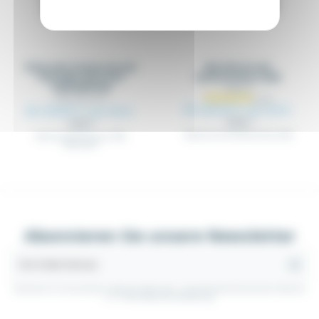
Edelstahl-Schaltschrank
Metallschrank
IP66 ARM_INOX PDX
Reiheneinbau QSM
1000X800X300
QSM_XX
ARM_INOX_XXX
Ab 243,04 €
zzgl. MwSt.
Ab 278,83 €
zzgl. MwSt.
255,83 €
293,50 €
Metallschrank Reiheneinbau QSM
Edelstahl-Schaltschrank IP66
ARM_INOX
Abonnieren Sie unsere Newsletter
Sie können Ihr Einverständnis jederzeit widerrufen. Unsere Kontaktinformationen finden Sie
u. a. in der Datenschutzerklärung.