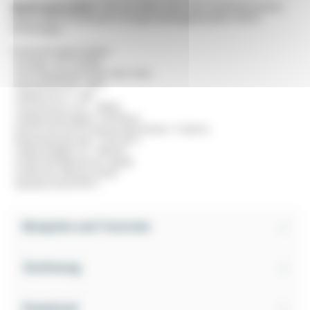
48x48-Impulszähler:
Kann als Zähler oder Timer verwendet werden
mittels Switch-Kombination Hochgeschwindigkeitszählen (CMOS-
Technologie).
Technische Eigenschaften:
- Anzeige: LCD, 8-stellig.
- Versorgungsspannung: 230V, 50Hz.
- Stromverbrauch: <3VA.
- Zählbereich: 0 - 999.
- Timerbereich: 0.01 - 99h99.
- Zählgeschwindigkeit: 30/500cps.
- Interne Stromversorgung (Lebensdauer: 10 Jahre).
- Betriebstemperatur: -5 bis 40°C.
- Luftfeuchtigkeit: 35 - 85% RH.
- Größe des Bildschirms: 48x48.
- Größe der Öffnung: 45x45.
- Standard: EN 61010-1.
Beispiele und Tutorials
Zeichnung
Download