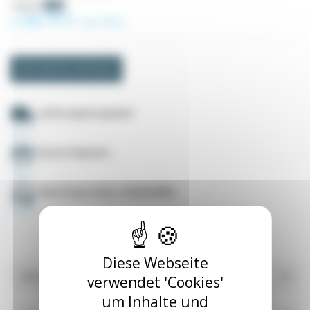
72,41 €
-5%
68,79 €
Ab
zzgl. MwSt.
Informationen anfordern
Lieferung Europaweit
Secure Payment
Deutschsprachig +33535549990
Diese Webseite
Référence
verwendet 'Cookies'
um Inhalte und