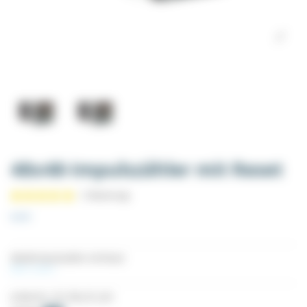
48x48-Impulszähler mit Reset
48x48-Impulszähler mit Reset
Mehr sehen
(1 Bewertung)
Artikel-Nr.
CPI_TIM_ZP_220