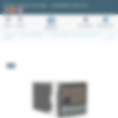
Cookie-Einstellungen
Anfrage / Kostenvoranschlag
kontakt@easi-spare.com
0
Menu
Suche
Anmelden
Warenkorb
Startseite
1.2 Prozessregelung
1.2.5 Digitalanzeige
48x48-Impulszähler mit
Reset
-5%