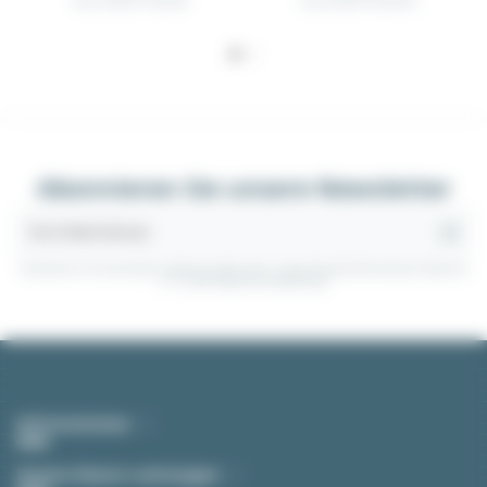
Schütz MC24 11 KW 24A
Schütz MC32 15 KW 32A
Abonnieren Sie unsere Newsletter
Sie können Ihr Einverständnis jederzeit widerrufen. Unsere Kontaktinformationen finden Sie
u. a. in der Datenschutzerklärung.
Informationen
Unsere Dienst-Leistungen