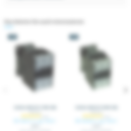
Das könnte Sie auch interessieren
-5%
-5%
Schütz MC24 11 KW 24A
Schütz MC32 15 KW 32A
MC24_XX
MC32_XX
Ab 46,61 €
Ab 58,00 €
zzgl. MwSt.
zzgl. MwSt.
49,06 €
61,05 €