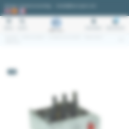
Cookie-Einstellungen
Anfrage / Kostenvoranschlag
kontakt@easi-spare.com
0
Menu
Suche
Anmelden
Warenkorb
Startseite
2.2 Schutzschalter
2.2.3 Motorschutzschalter
Überlastrelais
MCOR Typ 2
-5%