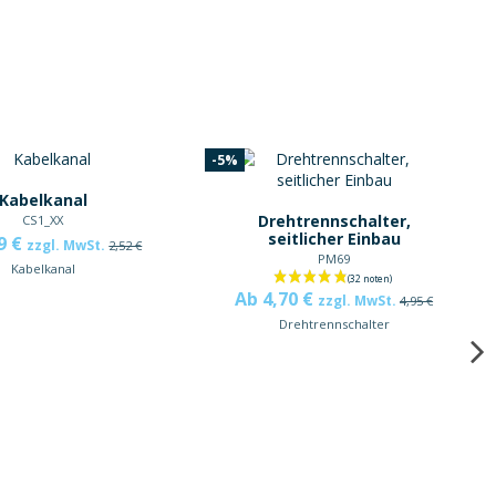
-5%
Kabelkanal
Drehtrennschalter,
CS1_XX
seitlicher Einbau
9 €
zzgl. MwSt.
2,52 €
PM69
Kabelkanal
Ab 4,70 €
zzgl. MwSt.
4,95 €
Drehtrennschalter