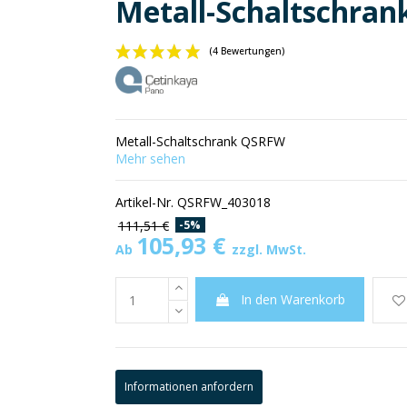
Metall-Schaltschra
(4 Bewertungen)
Metall-Schaltschrank QSRFW
Mehr sehen
Artikel-Nr.
QSRFW_403018
-5%
111,51 €
105,93 €
Ab
zzgl. MwSt.
In den Warenkorb
Informationen anfordern