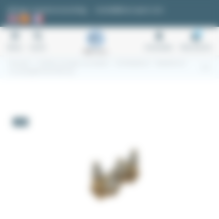
Cookie-Einstellungen
Anfrage / Kostenvoranschlag
kontakt@easi-spare.com
0
Menu
Suche
Anmelden
Warenkorb
Startseite
3.2 Kabel. Leitungen und Zubehör
3.2.6 Kabelkanal
Kabelklemme
aus pressgeformtem Messing
-5%