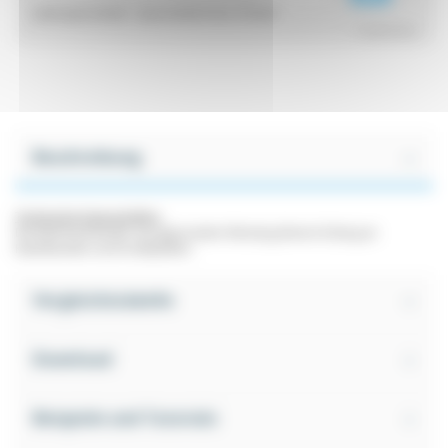
Leiterquerschnitt :
Querschnitt 6 bis 70 mm²
^ Ausblenden
Beschreibung
Technische Eigenschaften:
Die Klemmverbinder aus gepresstem Messing.dienen Erdung an
Kabelkanälen und Drahtplatten.
Vergleichstabelle
Download
Beispiele und Tutorials