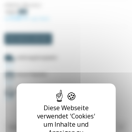
(2 Bewertungen)
Artikel-Nr.
RSB_6_50_Z
10,32 €
-5%
9,80 €
Ab
zzgl. MwSt.
Informationen anfordern
Lieferung Europaweit
Secure Payment
Deutschsprachig +33535549990
Diese Webseite
verwendet 'Cookies'
um Inhalte und
Référence