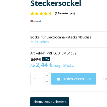
Steckersockel
(2 Bewertungen)
Sockel für Electrocanali-Stecker/Buchse
Mehr sehen
Artikel-Nr.
PRI_ECD_EMB1632
-5%
2,57 €
2,44 €
Ab
zzgl. MwSt.
In den Warenkorb
Informationen anfordern