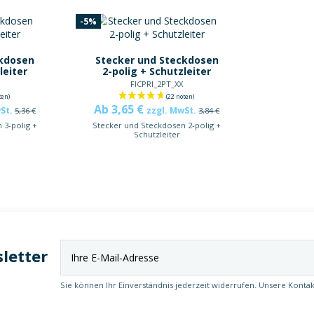
-5%
ckdosen
Stecker und Steckdosen
leiter
2-polig + Schutzleiter
FICPRI_2PT_XX
Ab 3,65 €
wSt.
zzgl. MwSt.
5,36 €
3,84 €
 3-polig +
Stecker und Steckdosen 2-polig +
Schutzleiter
letter
Sie können Ihr Einverständnis jederzeit widerrufen. Unsere Kontak