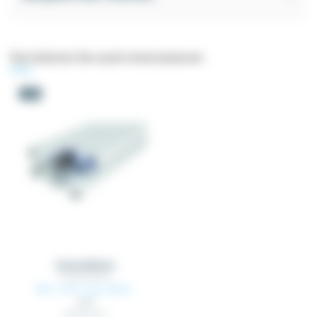
Das könnte Sie auch interessieren
-5%
Schneidhülse
TAP_INS_MXXXX
Ab 1,16 €
zzgl. MwSt.
1,22 €
Schneidhülse