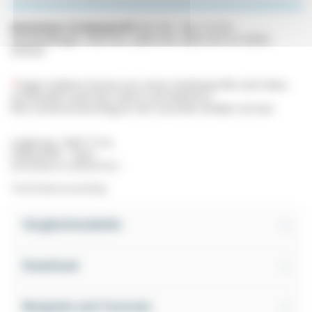
Aluminium-Strebenprofil
40x120L, Nut 10 mm.
Standardlängen 1000 mm, 2000 mm, 3000 mm im Online-
Verkauf.
*
Gegen Aufpreis können wir unsere Strebenprofile nach Mass
zuschneiden (
zwischen 50mm und 6060mm)
.
Eine Kostenvoranschlag für den Zuschnitt erhalten Sie hier:
Legierung : 6060 T5 AL
Oxidschicht : 10µm
Schneidbares Gewinde M12
*Auf Kostenvoranschlag
Vergleichstabelle
Download
Beispiele und Tutorials