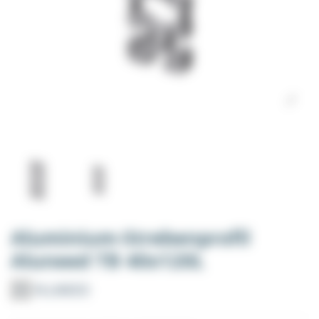
Aluminium-Strebenprofil
Aluneed TB 40x120L