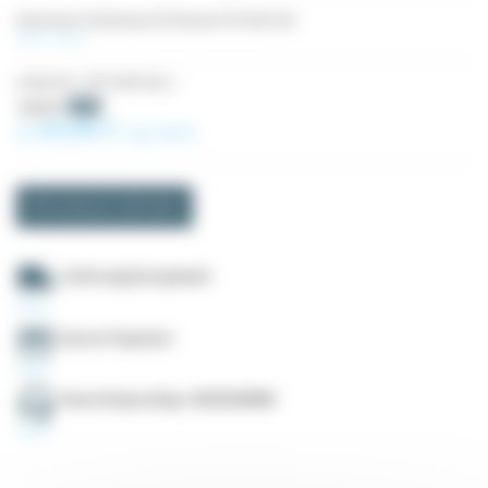
Aluminium-Strebenprofil Aluneed TB 40x120L
Mehr sehen
Artikel-Nr.
TAP1040120L_1
46,40 €
-5%
44,08 €
Ab
zzgl. MwSt.
Informationen anfordern
Lieferung Europaweit
Secure Payment
Deutschsprachig +33535549990