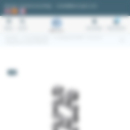
Cookie-Einstellungen
Anfrage / Kostenvoranschlag
kontakt@easi-spare.com
0
Menu
Suche
Anmelden
Warenkorb
Startseite
7.1 Alu Strebenprofile
7.1.3 Strebenprofil 40x40
Aluminium-
Strebenprofil Aluneed TB 40x120L
-5%